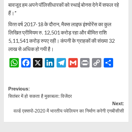
बावजूद हम अपने पॉलिसीधारकों को स्थाई बोनस देने में सफल रहे
हैं।”
वित्‍त वर्ष 2017-18 के दौरान, मैक्‍स लाइफ इंश्‍योरेंस का कुल
लिखित प्रीमियम रु. 12,501 करोड़ रहा और बीमित राशि
5,11,541 करोड़ रुपए रही। कंपनी के ग्राहकों की संख्या 32
लाख से अधिक हो गयी है।
WhatsApp
Facebook
X
LinkedIn
Telegram
Gmail
Print
Copy
Shar
Link
Post
Previous:
सितंबर में हो सकता है मुकाबला: विजेंदर
navigation
Next:
वर्ल्ड एक्सपो-2020 में भारतीय पवेलियन का निर्माण करेगी एनबीसीसी