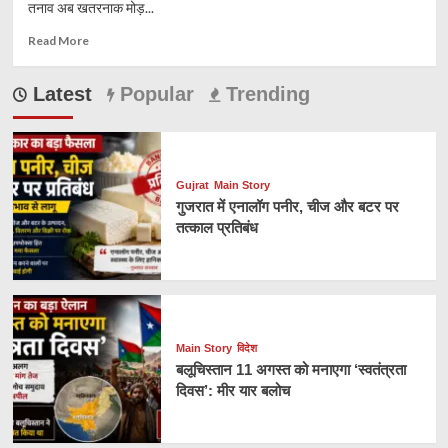
तनाव अब खतरनाक मोड़...
Read
Read More
more
about
Latest
Popular
Trending
डूरंड
लाइन
पर
अफगानिस्तान-
पाकिस्तान
Gujrat
Main Story
में
गुजरात में एनालॉग पनीर, चीज और बटर पर
जंग
तत्काल प्रतिबंध
जैसे
हालात
Main Story
विदेश
बलूचिस्तान 11 अगस्त को मनाएगा ‘स्वतंत्रता
दिवस’: मीर यार बलोच