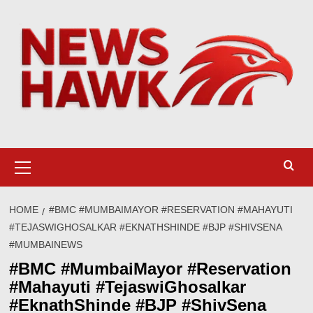
Skip
to
content
Primary
Menu
HOME
#BMC #MUMBAIMAYOR #RESERVATION #MAHAYUTI
#TEJASWIGHOSALKAR #EKNATHSHINDE #BJP #SHIVSENA
#MUMBAINEWS
#BMC #MumbaiMayor #Reservation
#Mahayuti #TejaswiGhosalkar
#EknathShinde #BJP #ShivSena