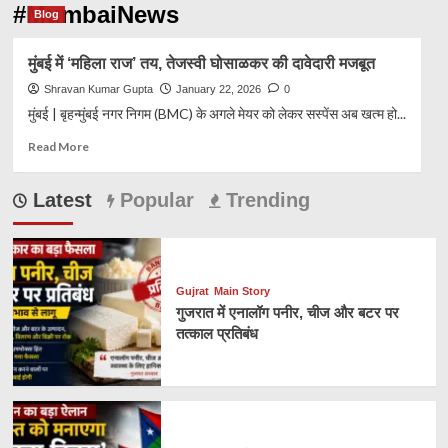
#MumbaiNews
Blog
मुंबई में ‘महिला राज’ तय, तेजस्वी घोसाळकर की दावेदारी मजबूत
Shravan Kumar Gupta
January 22, 2026
0
मुंबई | बृहन्मुंबई नगर निगम (BMC) के अगले मेयर को लेकर सस्पेंस अब खत्म हो...
Read
Read More
more
about
Latest
Popular
Trending
मुंबई
में
‘महिला
राज’
तय,
Gujrat
Main Story
तेजस्वी
गुजरात में एनालॉग पनीर, चीज और बटर पर
घोसाळकर
तत्काल प्रतिबंध
की
दावेदारी
मजबूत