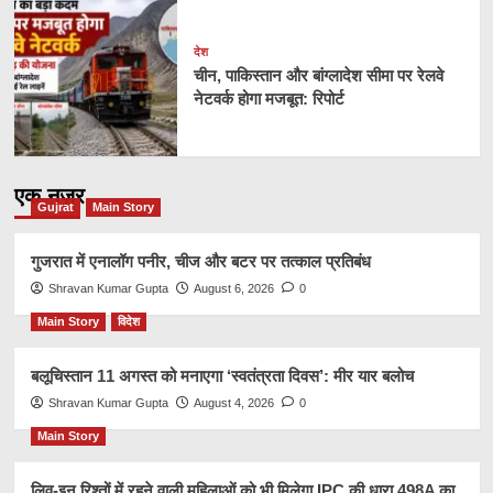
देश
चीन, पाकिस्तान और बांग्लादेश सीमा पर रेलवे
नेटवर्क होगा मजबूत: रिपोर्ट
एक नज़र
Gujrat
Main Story
गुजरात में एनालॉग पनीर, चीज और बटर पर तत्काल प्रतिबंध
Shravan Kumar Gupta
August 6, 2026
0
Main Story
विदेश
बलूचिस्तान 11 अगस्त को मनाएगा ‘स्वतंत्रता दिवस’: मीर यार बलोच
Shravan Kumar Gupta
August 4, 2026
0
Main Story
लिव-इन रिश्तों में रहने वाली महिलाओं को भी मिलेगा IPC की धारा 498A का