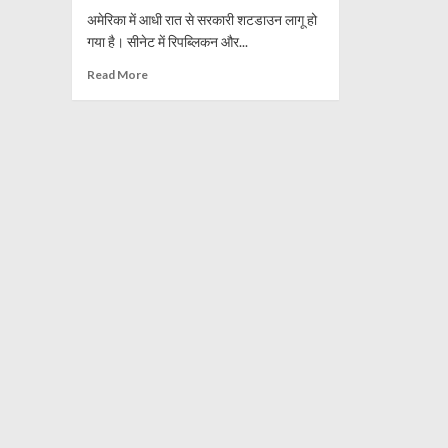
अमेरिका में आधी रात से सरकारी शटडाउन लागू हो
गया है। सीनेट में रिपब्लिकन और...
Read
Read More
more
about
अमेरिका
में
सरकारी
शटडाउन,
लाखों
कर्मचारी
प्रभावित