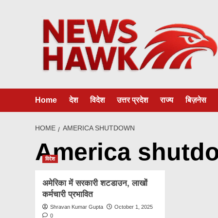
Skip
to
content
Home
देश
विदेश
उत्तर प्रदेश
राज्य
बिज़नेस
HOME
AMERICA SHUTDOWN
America shutd
विदेश
अमेरिका में सरकारी शटडाउन, लाखों
कर्मचारी प्रभावित
Shravan Kumar Gupta
October 1, 2025
0