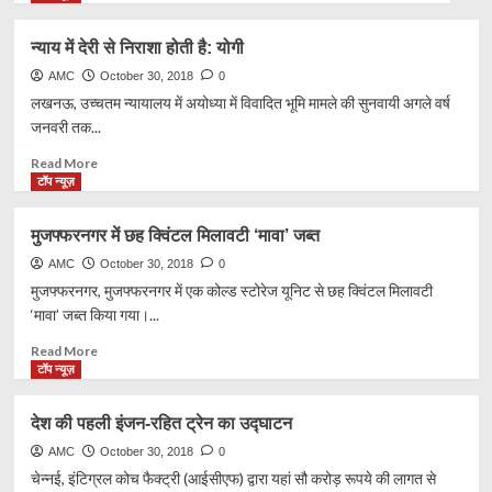
about
तलाश
नोएडा
जारी
न्याय में देरी से निराशा होती है: योगी
में
बदमाश
AMC
October 30, 2018
0
OLA
लखनऊ, उच्चतम न्यायालय में अयोध्या में विवादित भूमि मामले की सुनवायी अगले वर्ष
CAB
जनवरी तक...
ले
कर
Read
Read More
फरार
more
टॉप न्यूज़
about
न्याय
मुजफ्फरनगर में छह क्विंटल मिलावटी ‘मावा’ जब्त
में
देरी
AMC
October 30, 2018
0
से
मुजफ्फरनगर, मुजफ्फरनगर में एक कोल्ड स्टोरेज यूनिट से छह क्विंटल मिलावटी
निराशा
‘मावा’ जब्त किया गया।...
होती
है:
Read
Read More
योगी
more
टॉप न्यूज़
about
मुजफ्फरनगर
देश की पहली इंजन-रहित ट्रेन का उद्घाटन
में
छह
AMC
October 30, 2018
0
क्विंटल
चेन्नई, इंटिग्रल कोच फैक्ट्री (आईसीएफ) द्वारा यहां सौ करोड़ रूपये की लागत से