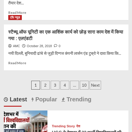
मिलावटी
तैयार देश...
‘मावा’
जब्त
Read
Read More
more
टॉप न्यूज़
about
देश
स्टैच्यू ऑफ यूनिटी का एक आशिंक कार्य को छोड़ सारा काम देश में किया
की
गया : एलएंडटी
पहली
इंजन-
AMC
October 28, 2018
0
रहित
नयी दिल्ली, बुनियादी ढांचे से जुड़ी दिग्गज कंपनी लार्सन एंड टुब्रो ने दावा किया कि...
ट्रेन
का
Read
Read More
उद्घाटन
more
about
स्टैच्यू
Posts
ऑफ
1
…
2
3
4
10
Next
यूनिटी
pagination
का
Latest
Popular
Trending
एक
आशिंक
कार्य
को
छोड़
Trending Story
देश
सारा