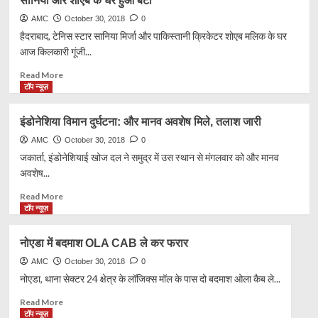
सानिया और शोएब के घर हुआ बेटा
की
स्थल
तुरंत
पर
AMC
October 30, 2018
0
जरूरत
आयोजित
हैदराबाद, टेनिस स्टार सानिया मिर्जा और पाकिस्तानी क्रिकेटर शोएब मलिक के घर
होगा
आज किलकारी गूंजी...
कोलकाता
पटाखा
Read
Read More
मेला
more
टॉप न्यूज़
about
सानिया
इंडोनेशिया विमान दुर्घटना: और मानव अवशेष मिले, तलाश जारी
और
शोएब
AMC
October 30, 2018
0
के
जकार्ता, इंडोनेशियाई खोज दल ने समुद्र में उस स्थान से मंगलवार को और मानव
घर
अवशेष...
हुआ
बेटा
Read
Read More
more
टॉप न्यूज़
about
इंडोनेशिया
नोएडा में बदमाश OLA CAB ले कर फरार
विमान
दुर्घटना:
AMC
October 30, 2018
0
और
नोएडा, थाना सेक्टर 24 क्षेत्र के लॉजिक्स मॉल के पास दो बदमाश ओला कैब ले...
मानव
Read
Read More
अवशेष
more
टॉप न्यूज़
मिले,