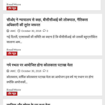
Read
Read More
more
टॉप न्यूज़
about
तीसरा
सीओए ने न्यायालय से कहा, बीसीसीआई को लोकपाल, नैतिकता
सबसे
अधिकारी की तुरंत जरूरत
धनी
देश
AMC
October 30, 2018
0
बनने
नई दिल्ली, प्रशासकों की समिति का कहना है कि बीसीसीआई को उसकी बहुप्रतीक्षित
की
सालाना आम...
राह
पर
Read
Read More
भारत:
more
टॉप न्यूज़
अंबानी
about
सीओए
नये स्थल पर आयोजित होगा कोलकाता पटाखा मेला
ने
न्यायालय
AMC
October 30, 2018
0
से
कोलकाता, वार्षिक कोलकाता पटाखा मेला का आयोजन इस वर्ष नए स्थान पर होगा
कहा,
क्योंकि आयोजकों...
बीसीसीआई
को
Read
Read More
लोकपाल,
more
टॉप न्यूज़
नैतिकता
about
अधिकारी
नये