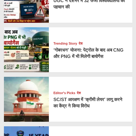
UGC ने देशभर में 32 फर्जी विश्वविद्यालयों की
काम
पहचान की
देश
में
किया
गया
:
एलएंडटी
Trending Story
देश
‘गोबरधन’ योजना: पेट्रोल के बाद अब CNG
और PNG में भी मिलेगी बायोगैस
Editor’s Picks
देश
SC/ST आरक्षण में ‘क्रीमी लेयर’ लागू करने
का केंद्र ने किया विरोध