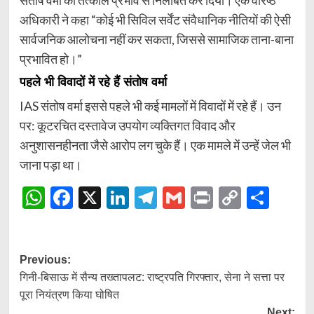
संतोष वर्मा को तत्काल प्रभाव से निलंबित कर दिया। एक वरिष्ठ
अधिकारी ने कहा “कोई भी सिविल सर्वेंट संवैधानिक नीतियों की ऐसी
सार्वजनिक आलोचना नहीं कर सकता, जिससे सामाजिक ताना-बाना
प्रभावित हो।”
पहले भी विवादों में रहे हैं संतोष वर्मा
IAS संतोष वर्मा इससे पहले भी कई मामलों में विवादों में रहे हैं। उन
पर: कूटरचित दस्तावेज उपयोग व्यक्तिगत विवाद और
अनुशासनहीनता जैसे आरोप लग चुके हैं। एक मामले में उन्हें जेल भी
जाना पड़ा था।
WhatsApp
Facebook
X
LinkedIn
Telegram
Gmail
Print
Copy
Shar
Link
Post
Previous:
गिनी-बिसाऊ में सैन्य तख्तापलट: राष्ट्रपति गिरफ्तार, सेना ने सत्ता पर
navigation
पूरा नियंत्रण किया घोषित
Next: