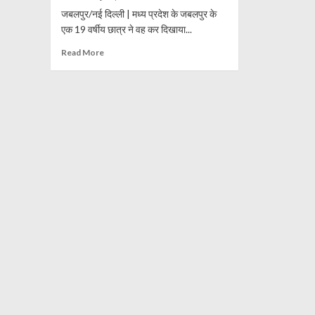
जबलपुर/नई दिल्ली | मध्य प्रदेश के जबलपुर के
एक 19 वर्षीय छात्र ने वह कर दिखाया...
Read
Read More
more
about
बिना
वकील
के
सुप्रीम
कोर्ट
में
जीता
19
साल
का
छात्र,
खुद
लड़ा
अपना
केस