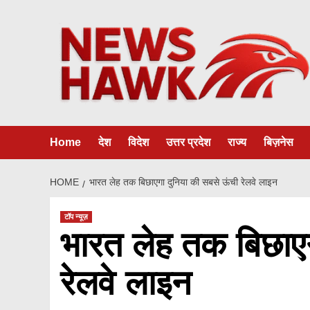
Skip
to
content
Home
देश
विदेश
उत्तर प्रदेश
राज्य
बिज़नेस
HOME
भारत लेह तक बिछाएगा दुनिया की सबसे ऊंची रेलवे लाइन
टॉप न्यूज़
भारत लेह तक बिछाएग
रेलवे लाइन