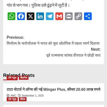
गांव से भाग गया। पुलिस उसे ढूंढ़ने में जुटी है।
WhatsApp
Facebook
X
LinkedIn
Telegram
Gmail
Print
Copy
Shar
Link
Post
Previous:
मिजोरम के भारोत्तोलक ने भारत को युवा ओलंपिक में पहला स्वर्ण दिलाया
navigation
Next:
पूर्व राज्यसभा सांसद वीरपाल ने छोड़ी सपा
Related Posts
टॉप न्यूज़
बिज़नेस
टाटा मोटर्स ने लॉन्च की नई Winger Plus, कीमत 20.60 लाख रुपये
AMC
September 1, 2025
टॉप न्यूज़
विदेश