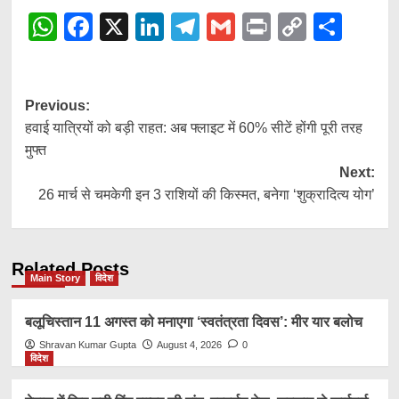
WhatsApp
Facebook
X
LinkedIn
Telegram
Gmail
Print
Copy
Shar
Link
Post
Previous:
हवाई यात्रियों को बड़ी राहत: अब फ्लाइट में 60% सीटें होंगी पूरी तरह
navigation
मुफ्त
Next:
26 मार्च से चमकेगी इन 3 राशियों की किस्मत, बनेगा ‘शुक्रादित्य योग’
Related Posts
Main Story
विदेश
बलूचिस्तान 11 अगस्त को मनाएगा ‘स्वतंत्रता दिवस’: मीर यार बलोच
Shravan Kumar Gupta
August 4, 2026
0
विदेश