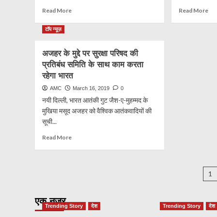
विस्फोट
शुरू
Read
Re
Read More
Read More
की
more
mo
about
ab
टॉप न्यूज़
सपा
भार
में
ने
अजहर के मुद्दे पर सुरक्षा परिषद की
शामिल
एंटी
प्रतिबंध समिति के साथ काम करता
हुए
सैट
भाजपा
मिस
रहेगा भारत
सांसद
से
AMC
March 16, 2019
0
अंशुल
लाइ
नयी दिल्ली, भारत आतंकी गुट जैश-ए-मुहम्मद के
वर्मा
सैट
मुखिया मसूद अजहर को वैश्विक आतंकवादियों की
को
मार
सूची...
गिरा
Read
Read More
:
more
मोदी
about
अजहर
P
के
1
मुद्दे
p
पर
एक नज़र
सुरक्षा
Trending Story
देश
Trending Story
देश
परिषद