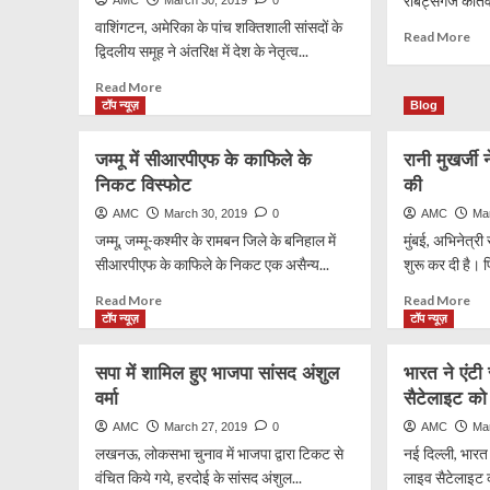
राबर्ट्सगंज कोतवा
वाशिंगटन, अमेरिका के पांच शक्तिशाली सांसदों के
Re
Read More
द्विदलीय समूह ने अंतरिक्ष में देश के नेतृत्व...
mo
ab
Read
Read More
संघ
more
टॉप न्यूज़
Blog
कार्
about
की
अंतरिक्ष
जम्मू में सीआरपीएफ के काफिले के
रानी मुखर्जी 
गोल
में
मार
निकट विस्फोट
की
चीन
हत्य
की
AMC
March 30, 2019
0
AMC
Ma
चुनौतियों
जम्मू, जम्मू-कश्मीर के रामबन जिले के बनिहाल में
मुंबई, अभिनेत्री र
से
सीआरपीएफ के काफिले के निकट एक असैन्य...
शुरू कर दी है। फ
निपटने
के
Read
Re
Read More
Read More
लिये
more
mo
टॉप न्यूज़
टॉप न्यूज़
अमेरिकी
about
ab
सांसदों
जम्मू
रानी
सपा में शामिल हुए भाजपा सांसद अंशुल
भारत ने एंटी
ने
में
मुखर
पेश
वर्मा
सैटेलाइट को 
सीआरपीएफ
ने
किया
के
‘मर्द
AMC
March 27, 2019
0
AMC
Ma
विधेयक
काफिले
2’
लखनऊ, लोकसभा चुनाव में भाजपा द्वारा टिकट से
नई दिल्ली, भारत 
के
की
वंचित किये गये, हरदोई के सांसद अंशुल...
लाइव सैटेलाइट को
निकट
शूटि