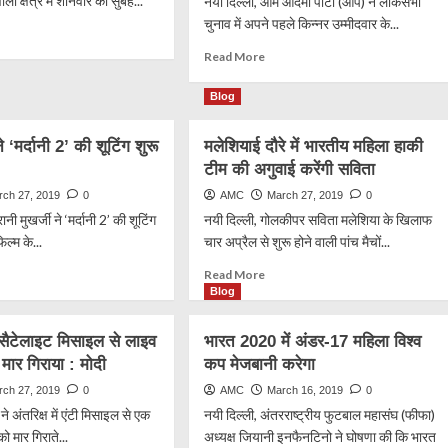
ली क्षेत्र में शनिवार को सुबह...
नयी दिल्ली, आम आदमी पार्टी (आप) ने लोकसभा
चुनाव में अपने पहले किन्नर उम्मीदवार के...
ad
re
Read
Read More
out
more
about
Blog
यकर्ता
आप
ने
ने ‘मर्दानी 2’ की शूटिंग शुरू
ी
मलेशियाई दौरे में भारतीय महिला हाकी
किन्नर
कर
टीम की अगुवाई करेंगी सविता
को
ा
बनाया
rch 27, 2019
0
AMC
March 27, 2019
0
प्रयागराज
ानी मुखर्जी ने ‘मर्दानी 2’ की शूटिंग
नयी दिल्ली, गोलकीपर सविता मलेशिया के खिलाफ
से
िल्म के...
चार अप्रैल से शुरू होने वाली पांच मैचों...
उम्मीदवार
ad
Read
Read More
re
more
Blog
out
about
मलेशियाई
 सैटेलाइट मिसाइल से लाइव
भारत 2020 में अंडर-17 महिला विश्व
्जी
दौरे
मार गिराया : मोदी
कप मेजबानी करेगा
में
ानी
भारतीय
rch 27, 2019
0
AMC
March 16, 2019
0
महिला
ने अंतरिक्ष में एंटी मिसाइल से एक
नयी दिल्ली, अंतरराष्ट्रीय फुटबाल महासंघ (फीफा)
हाकी
 मार गिराते...
अध्यक्ष जियानी इनफैनटिनो ने घोषणा की कि भारत
ंग
टीम