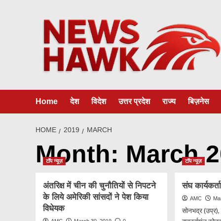
Skip
to
content
Home
देश
विदेश
उत्तर प्रदेश
राज्य
बिज़नेस
HOME
2019
MARCH
Month:
March 2
टॉप न्यूज़
टॉप न्यूज़
अंतरिक्ष में चीन की चुनौतियों से निपटने
संघ कार्यकर्
के लिये अमेरिकी सांसदों ने पेश किया
AMC
Ma
विधेयक
सोनभद्र (उप्र), 
AMC
March 30, 2019
0