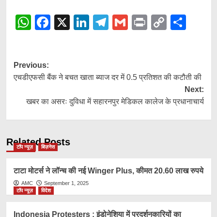
WhatsApp
Facebook
X
LinkedIn
Telegram
Gmail
Print
Copy
Shar
Link
Post
Previous:
एचडीएफसी बैंक ने बचत खाता ब्याज दर में 0.5 प्रतिशत की कटौती की
navigation
Next:
खबर का असरः दुविधा में सहारनपुर मेडिकल कालेज के प्रधानाचार्य
Related Posts
टॉप न्यूज़
बिज़नेस
टाटा मोटर्स ने लॉन्च की नई Winger Plus, कीमत 20.60 लाख रुपये
AMC
September 1, 2025
टॉप न्यूज़
विदेश
Indonesia Protesters : इंडोनेशिया में प्रदर्शनकारियों का