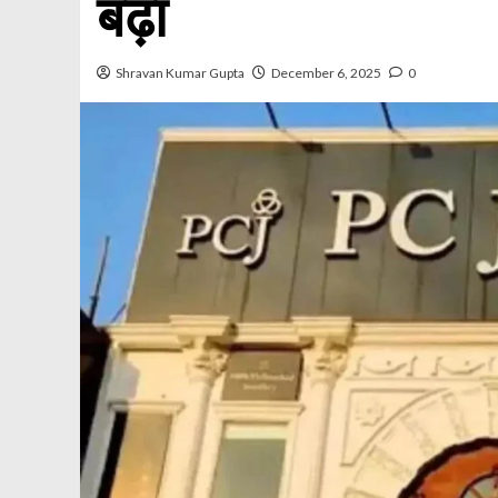
बढ़ा
Shravan Kumar Gupta
December 6, 2025
0