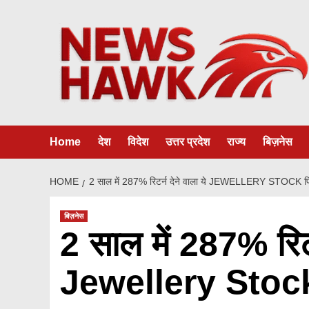
Skip
to
content
Home
देश
विदेश
उत्तर प्रदेश
राज्य
बिज़नेस
HOME
2 साल में 287% रिटर्न देने वाला ये JEWELLERY STOCK पिछल
बिज़नेस
2 साल में 287% रिटर्
Jewellery Stock प