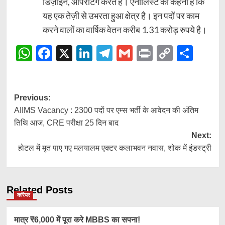
डिज़ाइन, ऑपरेटिंग करते हैं। एनालिस्ट का कहना है कि
यह एक तेज़ी से उभरता हुआ क्षेत्र है। इन पदों पर काम
करने वालों का वार्षिक वेतन करीब 1.31 करोड़ रुपये है।
WhatsApp
Facebook
X
LinkedIn
Telegram
Gmail
Print
Copy
Shar
Link
Post
Previous:
AIIMS Vacancy : 2300 पदों पर एम्स भर्ती के आवेदन की अंतिम
navigation
तिथि आज, CRE परीक्षा 25 दिन बाद
Next:
होटल में मृत पाए गए मलयालम एक्टर कलाभवन नवास, शोक में इंडस्ट्री
Related Posts
करियर
मात्र ₹6,000 में पूरा करे MBBS का सपना!