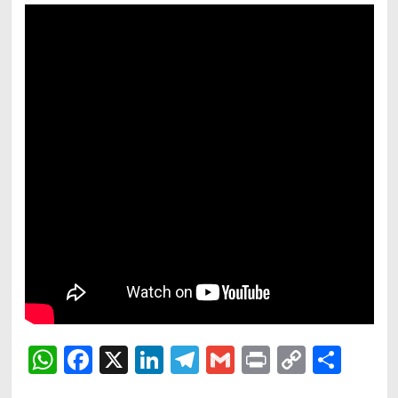
WhatsApp
Facebook
X
LinkedIn
Telegram
Gmail
Print
Copy
Shar
Link