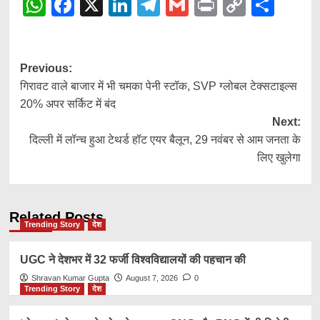
WhatsApp
Facebook
X
LinkedIn
Telegram
Gmail
Print
Copy
Shar
Link
Post
Previous:
गिरावट वाले बाजार में भी चमका पेनी स्टॉक, SVP ग्लोबल टेक्सटाइल्स
navigation
20% अपर सर्किट में बंद
Next:
दिल्ली में लॉन्च हुआ टेथर्ड हॉट एयर बैलून, 29 नवंबर से आम जनता के
लिए खुलेगा
Related Posts
Trending Story
देश
UGC ने देशभर में 32 फर्जी विश्वविद्यालयों की पहचान की
Shravan Kumar Gupta
August 7, 2026
0
Trending Story
देश