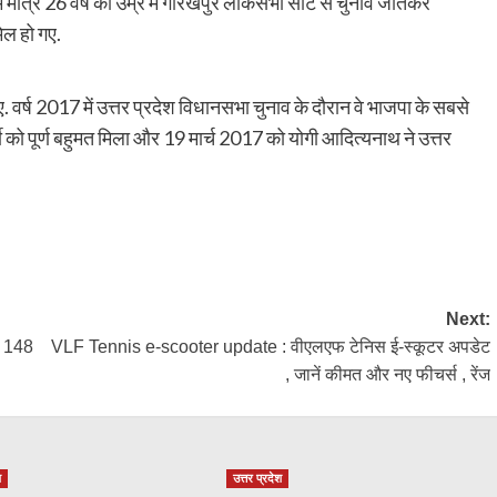
 में मात्र 26 वर्ष की उम्र में गोरखपुर लोकसभा सीट से चुनाव जीतकर
िल हो गए.
 वर्ष 2017 में उत्तर प्रदेश विधानसभा चुनाव के दौरान वे भाजपा के सबसे
र्टी को पूर्ण बहुमत मिला और 19 मार्च 2017 को योगी आदित्यनाथ ने उत्तर
py
Share
k
Next:
या 148
VLF Tennis e-scooter update : वीएलएफ टेनिस ई-स्कूटर अपडेट
, जानें कीमत और नए फीचर्स , रेंज
श
उत्तर प्रदेश