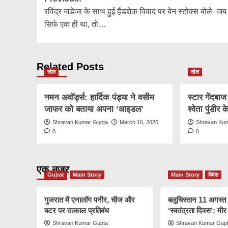
Post
रविंद्र जडेजा के साथ हुई हैंडशेक विवाद पर बेन स्टोक्स बोले- ज
navigation
सिर्फ एक ही था, तो…
Related Posts
खेल
खेल
नमन अवॉर्ड्स: हार्दिक पंड्या ने वसीम
स्टार गेंदबा
जाफर को बताया अपना ‘आइडल’
श्वेता पुंडीर
Shravan Kumar Gupta
March 16, 2026
Shravan Ku
0
0
एक नज़र
Gujrat
Main Story
Main Story
विदेश
गुजरात में एनालॉग पनीर, चीज और
बलूचिस्तान 11 अगस्त
बटर पर तत्काल प्रतिबंध
‘स्वतंत्रता दिवस’: मी
Shravan Kumar Gupta
Shravan Kumar Gup