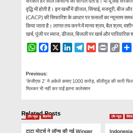
सरकार हर साल किसानों को सौगात देती है। या यूं कहें सरकार 
वृद्धि भी होती है। इन खर्चों में डीजल, सिंचाई, मजदूरी, ब
(CACP) की सिफारिश के आधार पर फसलों का न्यूनतम समर्थ
किया जाता है। लागत तय करने में मानव श्रम, बैल श्रम, मशी
खर्च, पूंजी पर ब्याज, डीजल, बिजली पर खर्च और पारिवारिक श
WhatsApp
Facebook
X
LinkedIn
Telegram
Gmail
Print
Co
Lin
Post
Previous:
‘केजीएफ 2’ ने अकेले कमाए 1000 करोड़, बॉलीवुड की सारी फिल्म
navigation
मिलकर भी नहीं कर पाईं इतना कलेक्शन
Related Posts
टॉप न्यूज़
बिज़नेस
टॉप न्यूज़
विदेश
टाटा मोटर्स ने लॉन्च की नई Winger
Indonesia