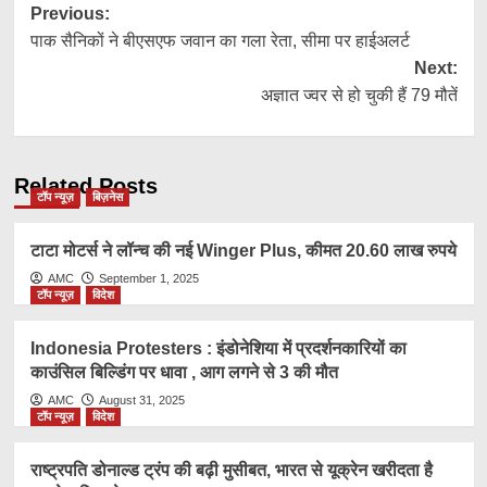
Post
Previous:
पाक सैनिकों ने बीएसएफ जवान का गला रेता, सीमा पर हाईअलर्ट
navigation
Next:
अज्ञात ज्वर से हो चुकी हैं 79 मौतें
Related Posts
टॉप न्यूज़
बिज़नेस
टाटा मोटर्स ने लॉन्च की नई Winger Plus, कीमत 20.60 लाख रुपये
AMC
September 1, 2025
टॉप न्यूज़
विदेश
Indonesia Protesters : इंडोनेशिया में प्रदर्शनकारियों का
काउंसिल बिल्डिंग पर धावा , आग लगने से 3 की मौत
AMC
August 31, 2025
टॉप न्यूज़
विदेश
राष्ट्रप​ति डोनाल्ड ट्रंप की बढ़ी मुसीबत, भारत से यूक्रेन खरीदता है