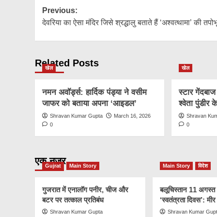
Post
Previous:
देवरिया का ऐसा मंदिर जिसे श्रद्धालु बताते हैं ‘अश्वत्थामा’ की तपोभ
navigation
Related Posts
खेल
खेल
नमन अवॉर्ड्स: हार्दिक पंड्या ने वसीम
स्टार गेंदबा
जाफर को बताया अपना ‘आइडल’
श्वेता पुंडीर
Shravan Kumar Gupta
March 16, 2026
Shravan Ku
0
0
एक नज़र
Gujrat
Main Story
Main Story
विदेश
गुजरात में एनालॉग पनीर, चीज और
बलूचिस्तान 11 अगस्त
बटर पर तत्काल प्रतिबंध
‘स्वतंत्रता दिवस’: मी
Shravan Kumar Gupta
Shravan Kumar Gup