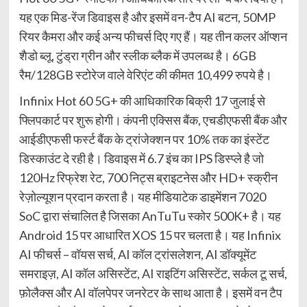
यह एक मिड-रेंज डिवाइस है और इसमें वन-टैप AI बटन, 50MP
रियर कैमरा और कई अन्य फीचर्स दिए गए हैं। यह तीन कलर ऑप्शन
शैडो ब्लू, टुंड्रा ग्रीन और स्लीक ब्लैक में उपलब्ध है। 6GB
रैम/128GB स्टोरेज वाले वेरिएंट की कीमत 10,499 रुपये है।
Infinix Hot 60 5G+ की आधिकारिक बिक्री 17 जुलाई से
फ्लिपकार्ट पर शुरू होगी। कंपनी एक्सिस बैंक, एचडीएफसी बैंक और
आईडीएफसी फर्स्ट बैंक के ट्रांजेक्शन पर 10% तक का इंस्टेंट
डिस्काउंट दे रही है। डिवाइस में 6.7 इंच का IPS डिस्प्ले है जो
120Hz रिफ्रेश रेट, 700 निट्स ब्राइटनेस और HD+ स्क्रीन
रेज़ोल्यूशन प्रदान करता है। यह मीडियाटेक डाइमेंशन 7020
SoC द्वारा संचालित है जिसका AnTuTu स्कोर 500K+ है। यह
Android 15 पर आधारित XOS 15 पर चलता है। यह Infinix
AI फीचर्स – वॉयस सर्च, AI कॉल ट्रांसलेशन, AI डॉक्यूमेंट
समराइज़, AI कॉल असिस्टेंट, AI राइटिंग असिस्टेंट, सर्कल टू सर्च,
फ़ोलैक्स और AI वॉलपेपर जनरेटर के साथ आता है। इसमें वन टैप