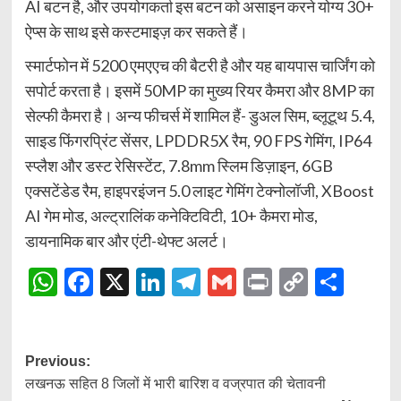
AI बटन है, और उपयोगकर्ता इस बटन को असाइन करने योग्य 30+
ऐप्स के साथ इसे कस्टमाइज़ कर सकते हैं।
स्मार्टफोन में 5200 एमएएच की बैटरी है और यह बायपास चार्जिंग को
सपोर्ट करता है। इसमें 50MP का मुख्य रियर कैमरा और 8MP का
सेल्फी कैमरा है। अन्य फीचर्स में शामिल हैं- डुअल सिम, ब्लूटूथ 5.4,
साइड फिंगरप्रिंट सेंसर, LPDDR5X रैम, 90 FPS गेमिंग, IP64
स्प्लैश और डस्ट रेसिस्टेंट, 7.8mm स्लिम डिज़ाइन, 6GB
एक्सटेंडेड रैम, हाइपरइंजन 5.0 लाइट गेमिंग टेक्नोलॉजी, XBoost
AI गेम मोड, अल्ट्रालिंक कनेक्टिविटी, 10+ कैमरा मोड,
डायनामिक बार और एंटी-थेफ्ट अलर्ट।
WhatsApp
Facebook
X
LinkedIn
Telegram
Gmail
Print
Copy
Shar
Link
Post
Previous:
लखनऊ सहित 8 जिलों में भारी बारिश व वज्रपात की चेतावनी
navigation