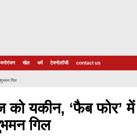
मनोरंजन
खेल
धर्म
टेक्नोलॉजी
contact us
ैं शुभमन गिल
ेबाज को यकीन, ‘फैब फोर’ में
शुभमन गिल